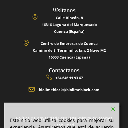
Vísitanos
Calle Rincón, 8
16316 Laguna del Marquesado
Cuenca (España)
Centro de Empresas de Cuenca
Camino de El Terminillo, km. 2 Nave M2
16003 Cuenca (España)
Contactanos
+34 646 11 93 67
biolimeblock@biolimeblock.com
Política de privacidad
Aviso legal
Política de cookies
Este sitio web utiliza cookies para mejorar su
Usabilidad
experiencia. Asumiremos que está de acuerdo