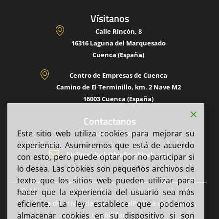
Vísitanos
Calle Rincón, 8
16316 Laguna del Marquesado
Cuenca (España)
Centro de Empresas de Cuenca
Camino de El Terminillo, km. 2 Nave M2
16003 Cuenca (España)
Contactanos
Este sitio web utiliza cookies para mejorar su
+34 646 11 93 67
experiencia. Asumiremos que está de acuerdo
biolimeblock@biolimeblock.com
con esto, pero puede optar por no participar si
lo desea. Las cookies son pequeños archivos de
texto que los sitios web pueden utilizar para
hacer que la experiencia del usuario sea más
Política de privacidad
Aviso legal
Política de cookies
eficiente. La ley establece que podemos
Usabilidad
almacenar cookies en su dispositivo si son